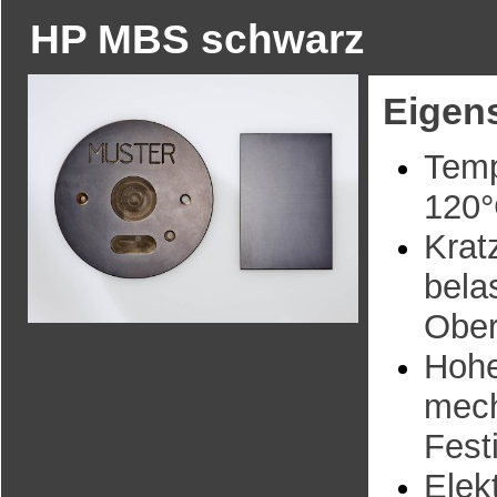
HP MBS schwarz
Eigen
Temp
120
Krat
bela
Ober
Hoh
mec
Fest
Elek