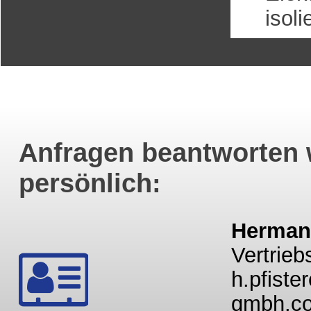
isoli
Anfragen beantworten 
persönlich:
Hermann
Vertriebs
h.pfiste
gmbh.c