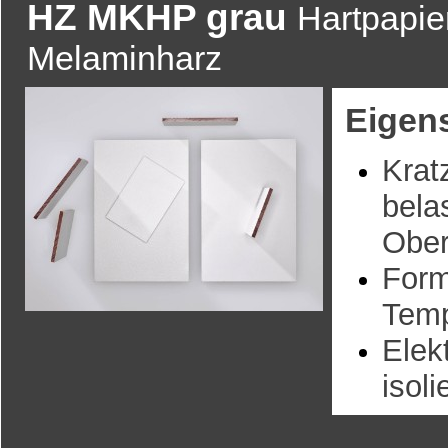
HZ MKHP g
rau
Hartpapie
Melaminharz
Eigen
Krat
bela
Ober
Form
Temp
Elek
isoli